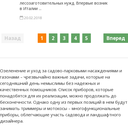
лесозаготовительных нужд. Впервые возник
в Италии ...
20.02.2018
Пагинация
1
2
3
4
5
Вперед
записей
Озеленение и уход за садово-парковыми насаждениями и
газонами – чрезвычайно важные задачи, которые на
сегодняшний день немыслимы без надежных и
качественных помощников. Список приборов, которые
понадобятся для их реализации, можно продолжать до
бесконечности. Однако одну из первых позиций в нем будут
занимать триммеры и мотокосы – многофункциональные
приборы, облегчающие участь садовода и ландшафтного
дизайнера.