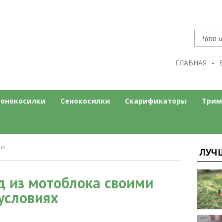
ГЛАВНАЯ
нт
ом сайте
зонокосилки
Сенокосилки
Скарификаторы
Трим
ки
ЛУЧ
д из мотоблока своими
условиях