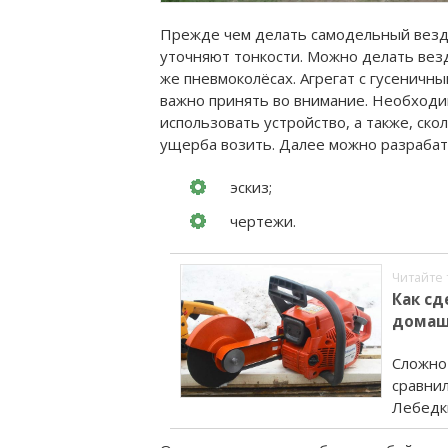
Прежде чем делать самодельный везде
уточняют тонкости. Можно делать везд
же пневмоколёсах. Агрегат с гусеничн
важно принять во внимание. Необходим
использовать устройство, а также, ско
ущерба возить. Далее можно разрабат
эскиз;
чертежи.
Читайте 
Как сд
домаш
Сложно
сравнил
Лебедк