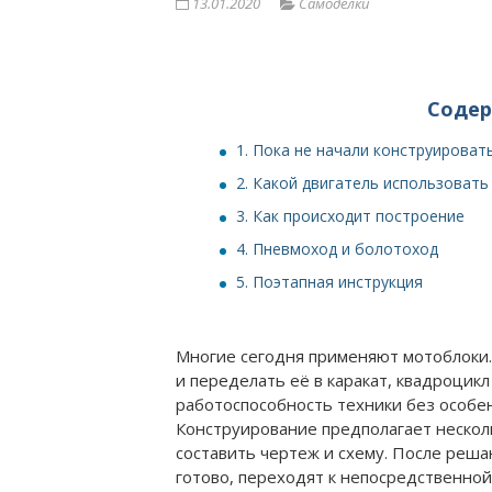
13.01.2020
Самоделки
Соде
1.
Пока не начали конструироват
2.
Какой двигатель использовать
3.
Как происходит построение
4.
Пневмоход и болотоход
5.
Поэтапная инструкция
Многие сегодня применяют мотоблоки.
и переделать её в каракат, квадроцик
работоспособность техники без особе
Конструирование предполагает нескол
составить чертеж и схему. После решаю
готово, переходят к непосредственной