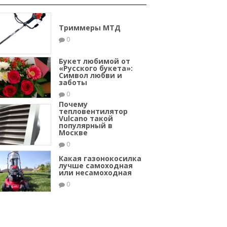
Триммеры МТД
0
Букет любимой от
«Русского букета»:
Символ любви и
заботы
0
Почему
тепловентилятор
Vulcano такой
популярный в
Москве
0
Какая газонокосилка
лучше самоходная
или несамоходная
0