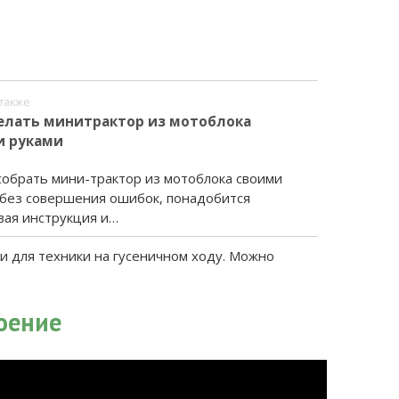
также
елать минитрактор из мотоблока
и руками
собрать мини-трактор из мотоблока своими
 без совершения ошибок, понадобится
вая инструкция и…
и для техники на гусеничном ходу. Можно
оение