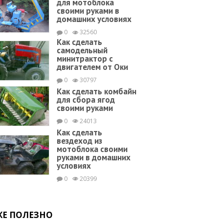
для мотоблока
своими руками в
домашних условиях
0
32560
Как сделать
самодельный
минитрактор с
двигателем от Оки
0
30797
Как сделать комбайн
для сбора ягод
своими руками
0
24013
Как сделать
вездеход из
мотоблока своими
руками в домашних
условиях
0
20399
ЖЕ ПОЛЕЗНО