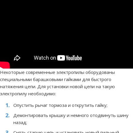
Некоторые современные электропилы оборудованы
специальными барашковыми гайками для быстрого
натяжения цепи. Для установки новой цепи на такую
электропилу необходимо:
Опустить рычаг тормоза и открутить гайку;
Демонтировать крышку и немного отодвинуть шину
назад;
Снять старую цепь и установить новый пильный