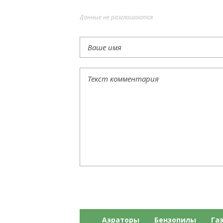
Данные не разглашаются
Аэраторы
Бензопилы
Га