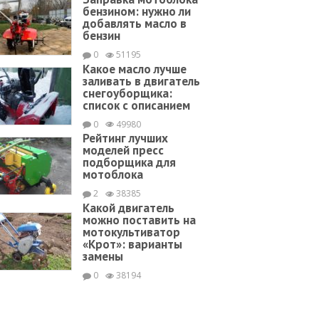
бензином: нужно ли
добавлять масло в
бензин
0
51195
Какое масло лучше
заливать в двигатель
снегоуборщика:
список с описанием
0
49980
Рейтинг лучших
моделей пресс
подборщика для
мотоблока
2
38385
Какой двигатель
можно поставить на
мотокультиватор
«Крот»: варианты
замены
0
38194