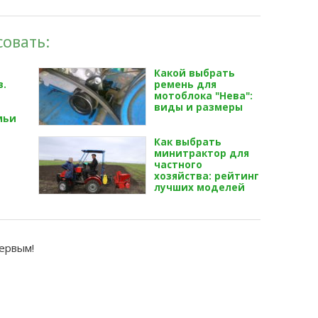
овать:
Какой выбрать
в.
ремень для
мотоблока "Нева":
виды и размеры
мьи
Как выбрать
минитрактор для
частного
хозяйства: рейтинг
лучших моделей
первым!
й