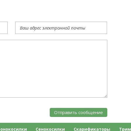
зонокосилки
Сенокосилки
Скарификаторы
Трим