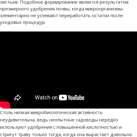
листьев. Подобное формирование является результатом
чрезмерного удобрения почвы, когда микроорганизмы
элементарно не успевают переработать остатки после
уходовых процедур.
Столь низкая микробиологическая активность
неудивительна, ведь неопытные садоводы нередко
используют удобрения с повышенной кислотностью и
стригут траву только тогда, когда она вырастает довольно