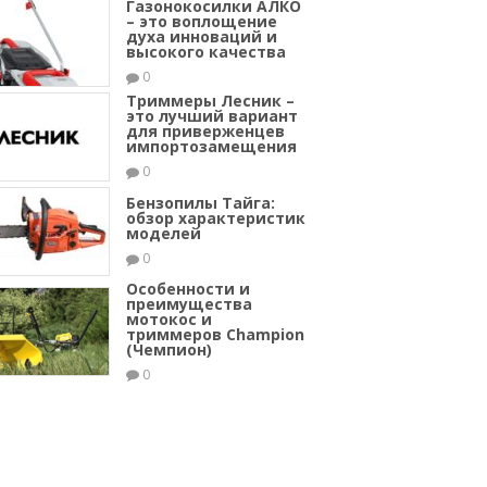
Газонокосилки АЛКО
– это воплощение
духа инноваций и
высокого качества
0
Триммеры Лесник –
это лучший вариант
для приверженцев
импортозамещения
0
Бензопилы Тайга:
обзор характеристик
моделей
0
Особенности и
преимущества
мотокос и
триммеров Champion
(Чемпион)
0