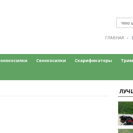
ГЛАВНАЯ
нт
ом сайте
зонокосилки
Сенокосилки
Скарификаторы
Трим
ЛУЧ