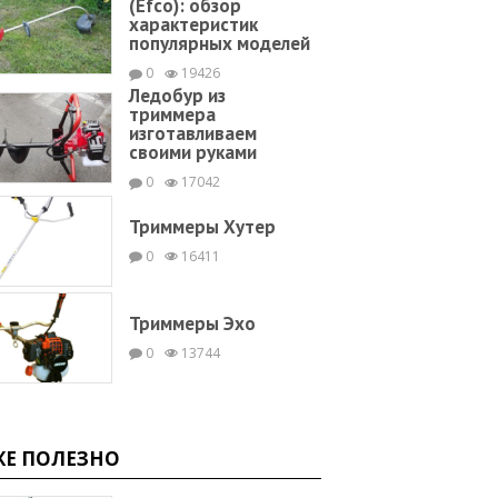
(Efco): обзор
характеристик
популярных моделей
0
19426
Ледобур из
триммера
изготавливаем
своими руками
0
17042
Триммеры Хутер
0
16411
Триммеры Эхо
0
13744
ЖЕ ПОЛЕЗНО