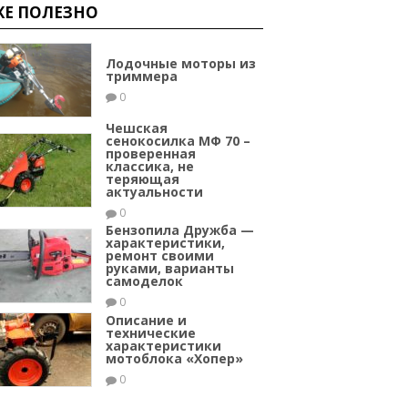
ЖЕ ПОЛЕЗНО
Лодочные моторы из
триммера
0
Чешская
сенокосилка МФ 70 –
проверенная
классика, не
теряющая
актуальности
0
Бензопила Дружба —
характеристики,
ремонт своими
руками, варианты
самоделок
0
Описание и
технические
характеристики
мотоблока «Хопер»
0