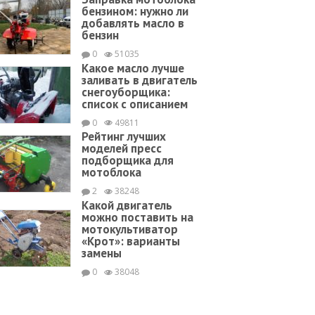
бензином: нужно ли
добавлять масло в
бензин
0
51035
Какое масло лучше
заливать в двигатель
снегоуборщика:
список с описанием
0
49811
Рейтинг лучших
моделей пресс
подборщика для
мотоблока
2
38248
Какой двигатель
можно поставить на
мотокультиватор
«Крот»: варианты
замены
0
38048