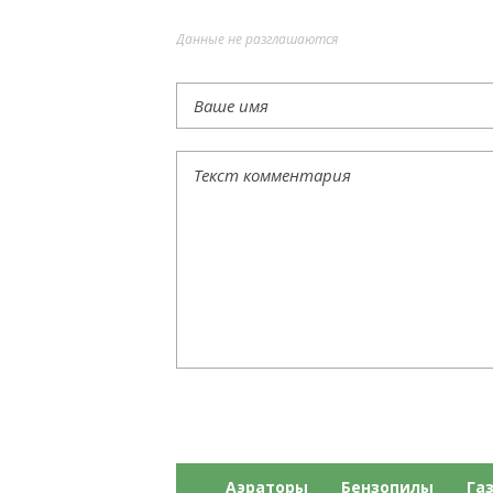
Данные не разглашаются
Аэраторы
Бензопилы
Га