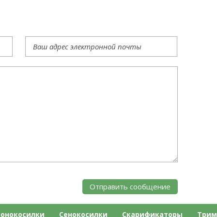
зонокосилки
Сенокосилки
Скарификаторы
Трим