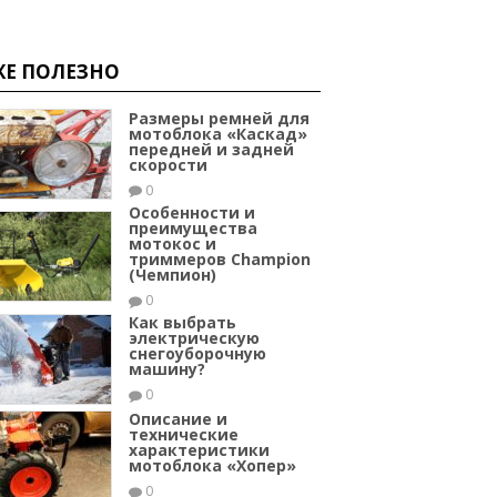
ЖЕ ПОЛЕЗНО
Размеры ремней для
мотоблока «Каскад»
передней и задней
скорости
0
Особенности и
преимущества
мотокос и
триммеров Champion
(Чемпион)
0
Как выбрать
электрическую
снегоуборочную
машину?
0
Описание и
технические
характеристики
мотоблока «Хопер»
0