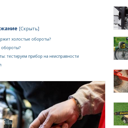
ржание
[
Скрыть
]
держит холостые обороты?
 обороты?
ы: тестируем прибор на неисправности
л