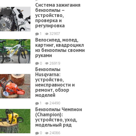
Система зажигания
бензопилы –
устройство,
проверка и
регулировка
1
32907
Велосипед, мопед,
картинг, квадроцикл
из бензопилы своими
руками
0
26919
Бензопилы
Husqvarna:
устройство,
неисправности и
ремонт, обзор
моделей
1
24490
Бензопилы Чемпион
(Champion):
устройство, уход,
модельный ряд
0
24086