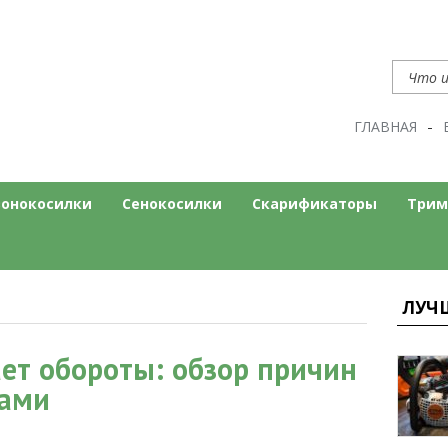
ГЛАВНАЯ
нт
ом сайте
зонокосилки
Сенокосилки
Скарификаторы
Трим
ЛУЧ
ет обороты: обзор причин
ками