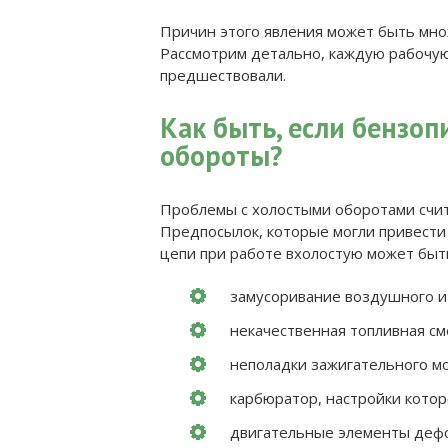
Причин этого явления может быть множ
Рассмотрим детально, каждую рабочую
предшествовали.
Как быть, если бензоп
обороты?
Проблемы с холостыми оборотами счит
Предпосылок, которые могли привести 
цепи при работе вхолостую может быть
замусоривание воздушного и
некачественная топливная см
неполадки зажигательного мо
карбюратор, настройки которо
двигательные элементы дефо