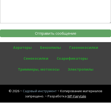
Аэраторы
Бензопилы
Газонокосилки
Сенокосилки
Скарификаторы
Триммеры, мотокосы
Электропилы
©
2026
~
Садовый инструмент
~ Копирование материалов
запрещено. ~ Разработка
WP-Fairytale