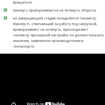
вращаться;
жиклер L проворачивается на четверть оборота;
на завершающей стадии понадобится тахометр.
Жиклер Н, отвечающий за работу под нагрузкой,
проворачивают на четверть, присоединяют
тахометр: при верной настройке он должен показать
значение, заявленное производителем в
техпаспорте.