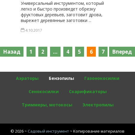
Универсальный инструментом, который
легко и быстро произведет обрезку
фруктовых деревьев, заготовит дрова,
вырежет деревянные заготовки ...
4.10.2017
Пагинация
Назад
1
2
…
4
5
6
7
Вперед
записей
Аэраторы
Бензопилы
Газонокосилки
Сенокосилки
Скарификаторы
Триммеры, мотокосы
Электропилы
©
2026
~
Садовый инструмент
~ Копирование материалов