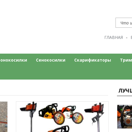
ГЛАВНАЯ
нт
ом сайте
зонокосилки
Сенокосилки
Скарификаторы
Трим
ЛУЧ