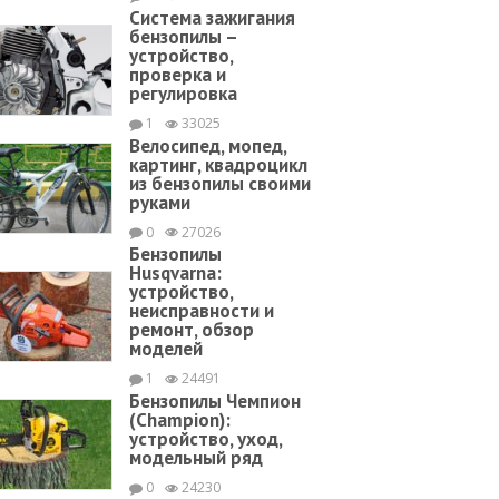
Система зажигания
бензопилы –
устройство,
проверка и
регулировка
1
33025
Велосипед, мопед,
картинг, квадроцикл
из бензопилы своими
руками
0
27026
Бензопилы
Husqvarna:
устройство,
неисправности и
ремонт, обзор
моделей
1
24491
Бензопилы Чемпион
(Champion):
устройство, уход,
модельный ряд
0
24230