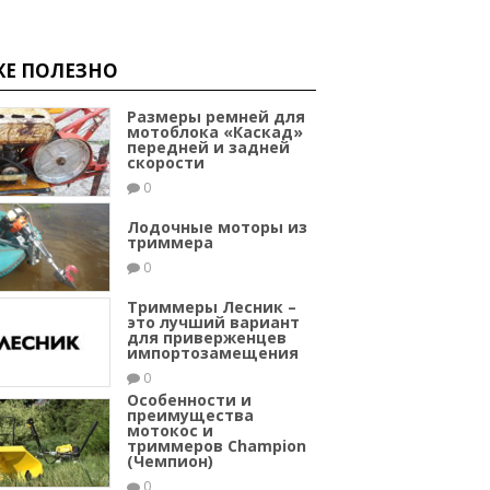
ЖЕ ПОЛЕЗНО
Размеры ремней для
мотоблока «Каскад»
передней и задней
скорости
0
Лодочные моторы из
триммера
0
Триммеры Лесник –
это лучший вариант
для приверженцев
импортозамещения
0
Особенности и
преимущества
мотокос и
триммеров Champion
(Чемпион)
0